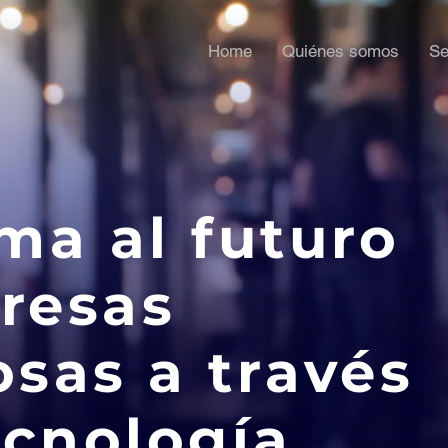
Home
Quiénes somos
Se
ma al futuro
resas
sas a través
ecnología.