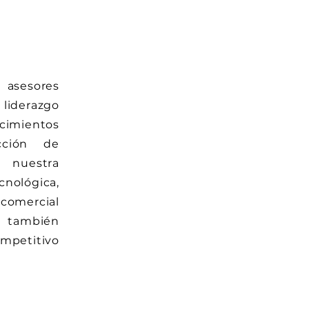
sesores
 liderazgo
imientos
cción de
 nuestra
ológica,
comercial
 también
mpetitivo