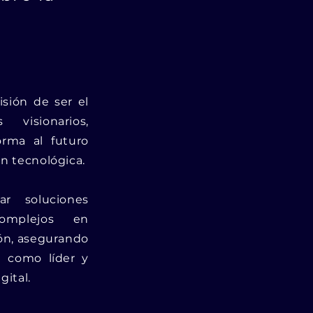
isión de ser el
 visionarios,
orma al futuro
ón tecnológica.
r soluciones
complejos en
ión, asegurando
e como líder y
gital.