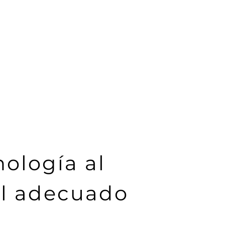
ología al
el adecuado