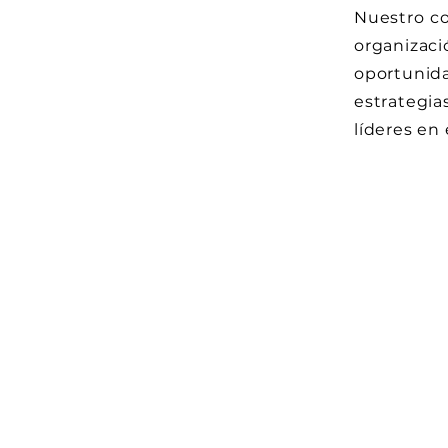
Nuestro c
organizac
oportunid
estrategi
líderes en