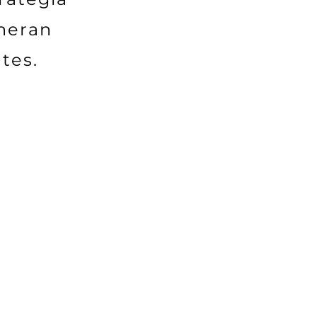
eneran
tes.
n