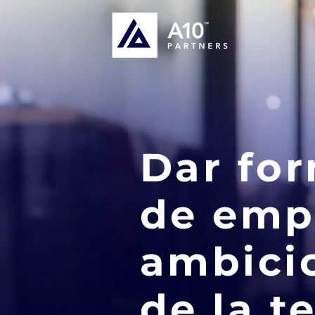
Dar for
de emp
ambicio
de la t